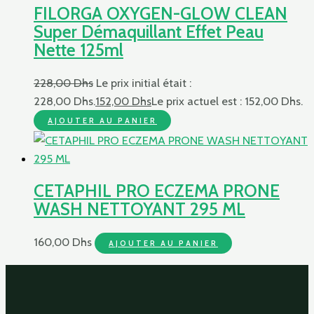
FILORGA OXYGEN-GLOW CLEAN
Super Démaquillant Effet Peau
Nette 125ml
228,00
Dhs
Le prix initial était :
228,00 Dhs.
152,00
Dhs
Le prix actuel est : 152,00 Dhs.
AJOUTER AU PANIER
CETAPHIL PRO ECZEMA PRONE
WASH NETTOYANT 295 ML
160,00
Dhs
AJOUTER AU PANIER