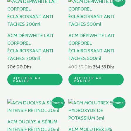
Promo !
prix
prix
initial
actuel
était :
est :
400,50 Dhs.
264,33 D
ACM DÉPIWHITE LAIT
ACM DÉPIWHITE LAIT
CORPOREL
CORPOREL
ÉCLAIRCISSANT ANTI
ÉCLAIRCISSANT ANTI
TACHES 200ml
TACHES 500ml
206,00
Dhs
400,50
Dhs
264,33
Dhs
AJOUTER AU
AJOUTER AU
PANIER
PANIER
Le
Le
Le
Le
Promo !
Promo !
prix
prix
prix
prix
initial
actuel
initial
actuel
était :
est :
était :
est :
ACM DUOLYS.A SÉRUM
673,50 Dhs.
445,00 Dhs.
220,50 Dhs.
145,53 Dhs
INTENSIF RÉTINOL 30ml
ACM MOLUTREX 5%