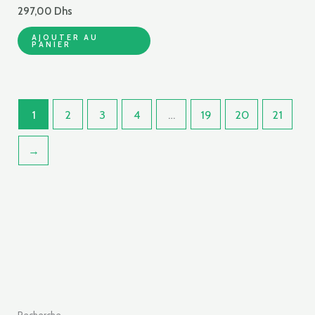
297,00
Dhs
AJOUTER AU
PANIER
1
2
3
4
…
19
20
21
→