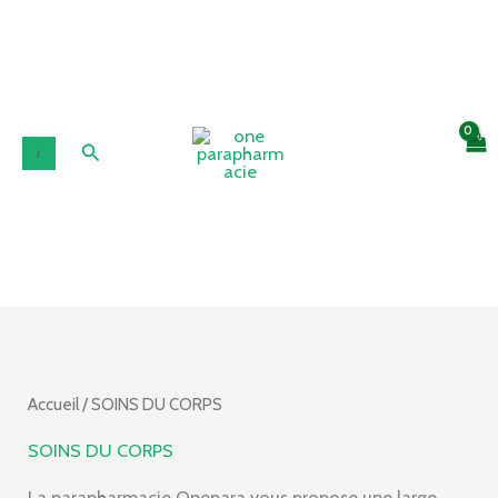
Aller
au
contenu
Rechercher
Accueil
/ SOINS DU CORPS
SOINS DU CORPS
La parapharmacie Onepara vous propose une large