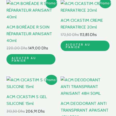
Le
Le
Le
Le
Promo !
Promo !
prix
prix
prix
prix
initial
actuel
initial
actuel
était :
est :
était :
est :
ACM CICASTIM CREME
220,00 Dhs.
149,00 Dhs.
172,50 Dhs.
113,85 Dhs.
ACM BORÉADE R SOIN
REPARATRICE 20ml
RÉPARATEUR APAISANT
172,50
Dhs
113,85
Dhs
40ml
AJOUTER AU
PANIER
220,00
Dhs
149,00
Dhs
AJOUTER AU
PANIER
Le
Le
Promo !
prix
prix
initial
actuel
était :
est :
ACM CICASTIM S GEL
313,50 Dhs.
206,91 Dhs.
SILICONE 15ml
ACM DEODORANT ANTI
TRANSPIRANT APAISANT
313,50
Dhs
206,91
Dhs