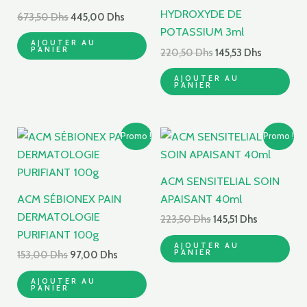
HYDROXYDE DE
673,50
Dhs
445,00
Dhs
POTASSIUM 3ml
AJOUTER AU
PANIER
220,50
Dhs
145,53
Dhs
AJOUTER AU
PANIER
Le
Le
Le
Le
Promo !
Promo !
prix
prix
prix
prix
initial
actuel
initial
actuel
était :
est :
était :
est :
ACM SENSITELIAL SOIN
153,00 Dhs.
97,00 Dhs.
223,50 Dhs.
145,51 Dhs.
ACM SÉBIONEX PAIN
APAISANT 40ml
DERMATOLOGIE
223,50
Dhs
145,51
Dhs
PURIFIANT 100g
AJOUTER AU
PANIER
153,00
Dhs
97,00
Dhs
AJOUTER AU
PANIER