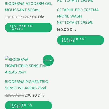
était :
est :
BIODERMA ATODERM GEL
300,00 Dhs.
203,00 Dhs.
MOUSSANT 500ml
CETAPHIL PRO ECZEMA
PRONE WASH
300,00
Dhs
203,00
Dhs
NETTOYANT 295 ML
AJOUTER AU
PANIER
160,00
Dhs
AJOUTER AU
PANIER
Le
Le
Promo !
prix
prix
initial
actuel
était :
est :
420,00 Dhs.
290,20 Dhs.
BIODERMA PIGMENTBIO
SENSITIVE AREAS 75ml
420,00
Dhs
290,20
Dhs
AJOUTER AU
PANIER