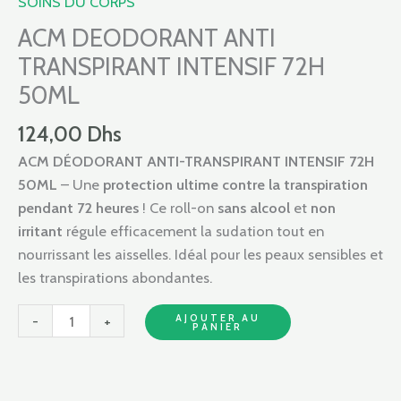
SOINS DU CORPS
ANTI
TRANSPIRANT
ACM DEODORANT ANTI
INTENSIF
TRANSPIRANT INTENSIF 72H
72H
50ML
50ML
124,00
Dhs
ACM DÉODORANT ANTI-TRANSPIRANT INTENSIF 72H
50ML
– Une
protection ultime contre la transpiration
pendant 72 heures
! Ce roll-on
sans alcool
et
non
irritant
régule efficacement la sudation tout en
nourrissant les aisselles. Idéal pour les peaux sensibles et
les transpirations abondantes.
AJOUTER AU
-
+
PANIER