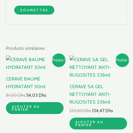
Produits similaires
Le
Le
Le
Le
Promo !
Promo !
prix
prix
prix
prix
initial
actuel
initial
actuel
était :
est :
était :
est :
CERAVE BAUME
81,00 Dhs.
54,03 Dhs.
201,60 Dhs.
134,47 Dhs
HYDRATANT 50ml
CERAVE SA GEL
NETTOYANT ANTI-
81,00
Dhs
54,03
Dhs
RUGOSITES 236ml
AJOUTER AU
PANIER
201,60
Dhs
134,47
Dhs
AJOUTER AU
PANIER