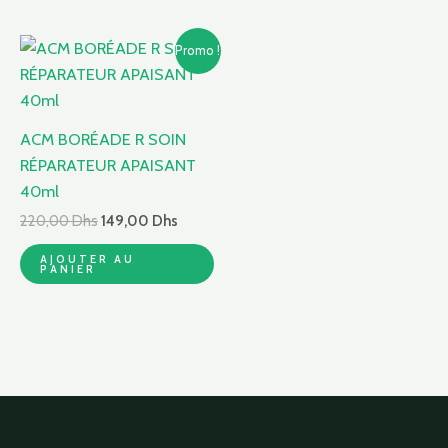
Le
Le
Promo !
prix
prix
initial
actuel
était :
est :
220,00 Dhs.
149,00 Dhs.
ACM BORÉADE R SOIN
RÉPARATEUR APAISANT
40ml
220,00
Dhs
149,00
Dhs
AJOUTER AU
PANIER