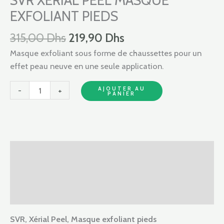
SVR XERIAL PEEL MASQUE
315,00 Dhs.
219,90 Dhs.
PEEL
EXFOLIANT PIEDS
MASQUE
EXFOLIANT
315,00
Dhs
219,90
Dhs
PIEDS
Masque exfoliant sous forme de chaussettes pour un
effet peau neuve en une seule application.
AJOUTER AU
-
+
PANIER
Description
Informations complémentaires
Avis (0)
SVR, Xérial Peel, Masque exfoliant pieds