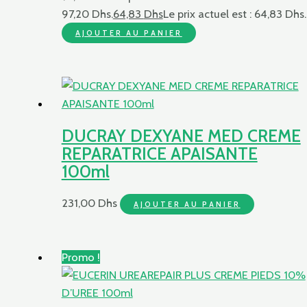
97,20 Dhs.
64,83
Dhs
Le prix actuel est : 64,83 Dhs.
AJOUTER AU PANIER
DUCRAY DEXYANE MED CREME
REPARATRICE APAISANTE
100ml
231,00
Dhs
AJOUTER AU PANIER
Promo !