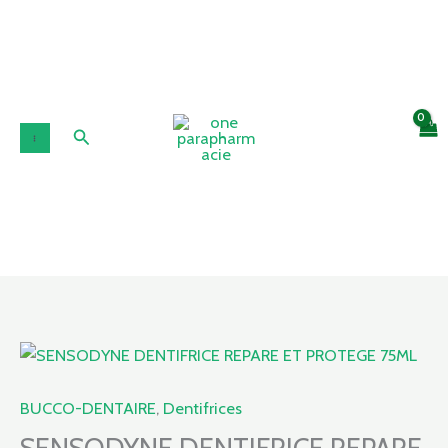
Aller
au
contenu
Rechercher
quantité
de
SENSODYNE
BUCCO-DENTAIRE
,
Dentifrices
DENTIFRICE