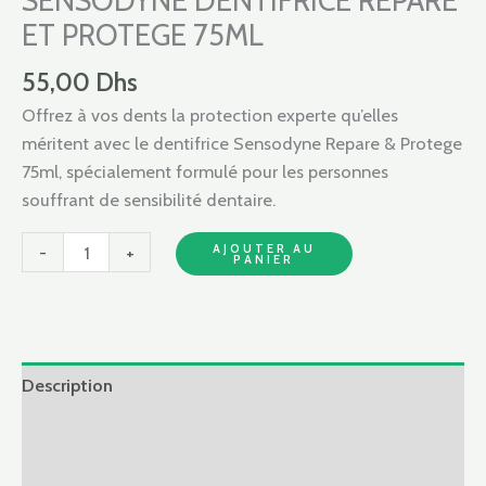
SENSODYNE DENTIFRICE REPARE
REPARE
ET PROTEGE 75ML
ET
PROTEGE
55,00
Dhs
75ML
Offrez à vos dents la protection experte qu’elles
méritent avec le dentifrice Sensodyne Repare & Protege
75ml, spécialement formulé pour les personnes
souffrant de sensibilité dentaire.
AJOUTER AU
-
+
PANIER
Description
Informations complémentaires
Avis (0)