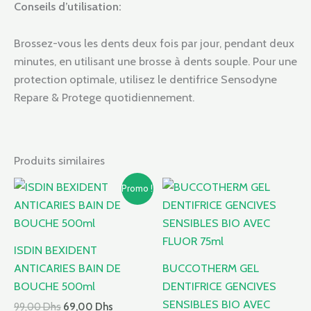
Conseils d’utilisation:
Brossez-vous les dents deux fois par jour, pendant deux
minutes, en utilisant une brosse à dents souple. Pour une
protection optimale, utilisez le dentifrice Sensodyne
Repare & Protege quotidiennement.
Produits similaires
Le
Le
Promo !
prix
prix
initial
actuel
était :
est :
99,00 Dhs.
69,00 Dhs.
ISDIN BEXIDENT
ANTICARIES BAIN DE
BUCCOTHERM GEL
BOUCHE 500ml
DENTIFRICE GENCIVES
SENSIBLES BIO AVEC
99,00
Dhs
69,00
Dhs