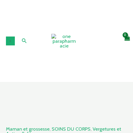
Aller
au
contenu
Rechercher
quantité
de
DERMO
SOIN
Maman et grossesse
,
SOINS DU CORPS
,
Vergetures et