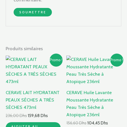
Produits similaires
Le
Le
Le
Le
Promo !
Promo !
prix
prix
prix
prix
initial
actuel
initial
actuel
était :
est :
était :
est :
236,00 Dhs.
159,68 Dhs.
156,60 Dhs.
104,45 Dh
CERAVE LAIT HYDRATANT
CERAVE Huile Lavante
PEAUX SÈCHES A TRÈS
Moussante Hydratante
SÈCHES 473ml
Peau Très Sèche à
Atopique 236ml
236,00
Dhs
159,68
Dhs
156,60
Dhs
104,45
Dhs
AJOUTER AU