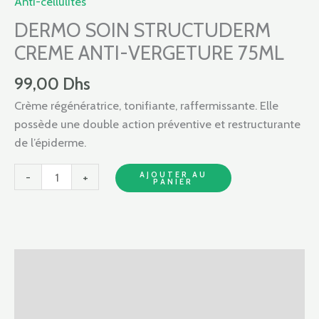
Anti-cellulites
STRUCTUDERM
CREME
DERMO SOIN STRUCTUDERM
ANTI-
CREME ANTI-VERGETURE 75ML
VERGETURE
99,00
Dhs
75ML
Crème régénératrice, tonifiante, raffermissante. Elle
possède une double action préventive et restructurante
de l’épiderme.
AJOUTER AU
-
+
PANIER
Description
Informations complémentaires