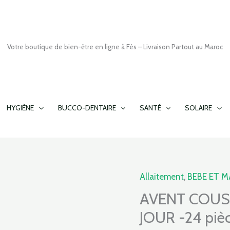
Votre boutique de bien-être en ligne à Fès – Livraison Partout au Maroc
HYGIÈNE
BUCCO-DENTAIRE
SANTÉ
SOLAIRE
Le
Allaitement
,
BEBE ET 
quantité
prix
de
AVENT COUS
initia
AVENT
JOUR -24 piè
était 
COUSSINETS