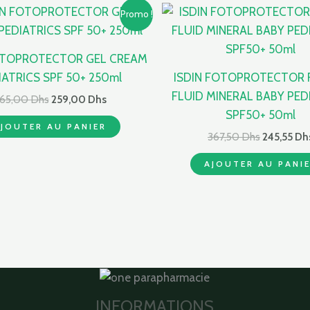
Le
Le
Le
Promo !
prix
prix
prix
initial
actuel
initial
était :
est :
était :
OTOPROTECTOR GEL CREAM
265,00 Dhs.
259,00 Dhs.
367,50 Dh
IATRICS SPF 50+ 250ml
ISDIN FOTOPROTECTOR 
FLUID MINERAL BABY PED
65,00
Dhs
259,00
Dhs
SPF50+ 50ml
JOUTER AU PANIER
367,50
Dhs
245,55
Dh
AJOUTER AU PANI
INFORMATIONS