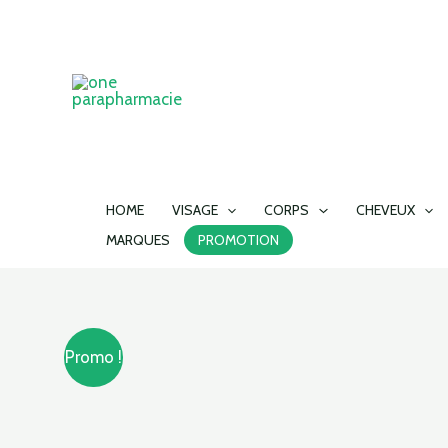
Aller
au
contenu
HOME
VISAGE
CORPS
CHEVEUX
MARQUES
PROMOTION
Promo !