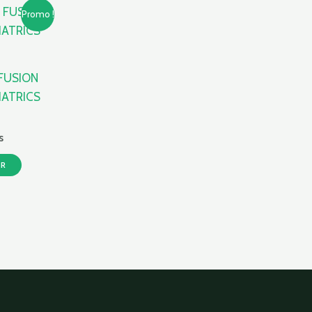
Le
Promo !
prix
actuel
est :
s.
245,55 Dhs.
FUSION
IATRICS
s
ER