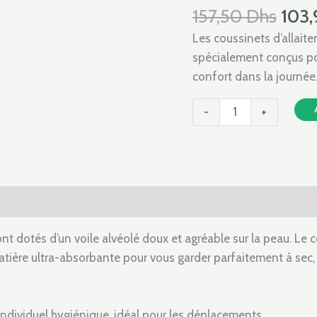
157,
D'ALLAITEMENT
157,50
Dhs
103
JOUR
Les coussinets d’allait
-24
spécialement conçus pou
pièces
confort dans la journée
-
+
vis (0)
nt dotés d’un voile alvéolé doux et agréable sur la peau. Le 
tière ultra-absorbante pour vous garder parfaitement à sec, 
dividuel hygiénique, idéal pour les déplacements.