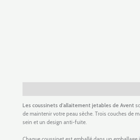
Description
Informations complémentaires
A
Les coussinets d’allaitement jetables de Avent
so
de maintenir votre peau sèche. Trois couches de ma
sein et un design anti-fuite.
Chaque coussinet est emballé dans un emballage in