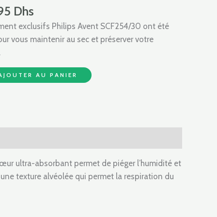
50 Dhs.
103,95 Dhs.
,95
Dhs
ement exclusifs Philips Avent SCF254/30 ont été
r vous maintenir au sec et préserver votre
.
AJOUTER AU PANIER
cœur ultra-absorbant permet de piéger l’humidité et
une texture alvéolée qui permet la respiration du