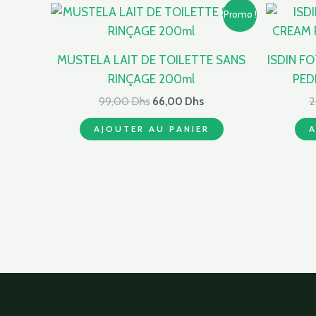
Le
Le
Promo !
prix
prix
initial
actuel
était :
est :
MUSTELA LAIT DE TOILETTE SANS
ISDIN F
99,00 Dhs.
66,00 Dhs.
RINÇAGE 200ml
PED
99,00
Dhs
66,00
Dhs
2
AJOUTER AU PANIER
A