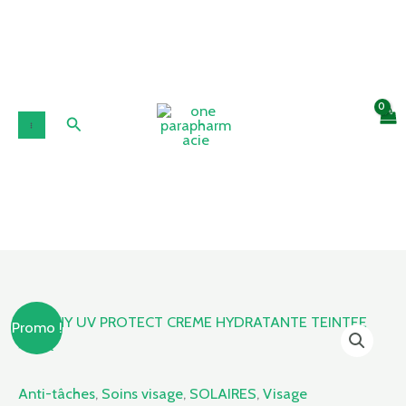
Aller
au
contenu
Rechercher
Le
Le
quantité
Promo !
prix
prix
de
initial
actuel
VICHY
était :
est :
UV
Anti-tâches
,
Soins visage
,
SOLAIRES
,
Visage