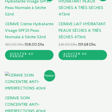
initial
actuel
initial
actuel
était :
est :
était :
est :
160,00 Dhs.
108,00 Dhs.
236,00 Dhs.
159,68 Dh
CERAVE Crème Hydratante
CERAVE LAIT HYDRATANT
Visage SPF25 Peau
PEAUX SÈCHES A TRÈS
Normale à Sèche 52ml
SÈCHES 473ml
160,00
Dhs
108,00
Dhs
236,00
Dhs
159,68
Dhs
AJOUTER AU
AJOUTER AU
PANIER
PANIER
Le
Le
Promo !
prix
prix
initial
actuel
était :
est :
155,30 Dhs.
109,00 Dhs.
CERAVE SOIN
CONCENTRE ANTI-
IMPERFECTIONS 40ml