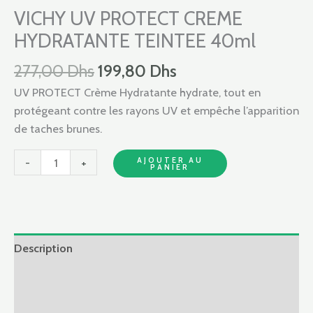
277,00 Dhs.
199,80 Dhs.
PROTECT
VICHY UV PROTECT CREME
CREME
HYDRATANTE TEINTEE 40ml
HYDRATANTE
TEINTEE
277,00
Dhs
199,80
Dhs
40ml
UV PROTECT Crème Hydratante hydrate, tout en
protégeant contre les rayons UV et empêche l’apparition
de taches brunes.
AJOUTER AU
-
+
PANIER
Description
Informations complémentaires
Avis (0)