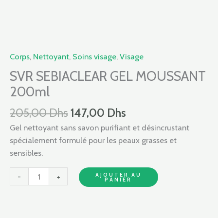
205,00 Dhs.
147,00 Dhs.
GEL
MOUSSANT
200ml
Corps
,
Nettoyant
,
Soins visage
,
Visage
SVR SEBIACLEAR GEL MOUSSANT
200ml
205,00
Dhs
147,00
Dhs
Gel nettoyant sans savon purifiant et désincrustant
spécialement formulé pour les peaux grasses et
sensibles.
AJOUTER AU
-
+
PANIER