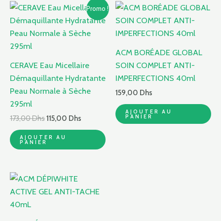
Le
Le
Promo !
prix
prix
initial
actuel
était :
est :
173,00 Dhs.
115,00 Dhs.
ACM BORÉADE GLOBAL
CERAVE Eau Micellaire
SOIN COMPLET ANTI-
Démaquillante Hydratante
IMPERFECTIONS 40ml
Peau Normale à Sèche
159,00
Dhs
295ml
AJOUTER AU
PANIER
173,00
Dhs
115,00
Dhs
AJOUTER AU
PANIER