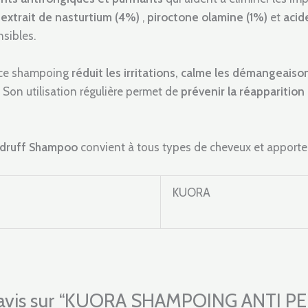
n
extrait de nasturtium (4%)
,
piroctone olamine (1%)
et
acid
nsibles.
 ce shampoing
réduit les irritations, calme les démangeaiso
. Son utilisation régulière permet de
prévenir la réapparition 
druff Shampoo
convient à tous types de cheveux et apport
KUORA
tre avis sur “KUORA SHAMPOING ANTI 