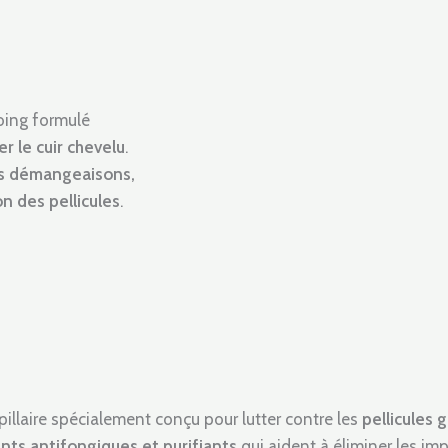
ing formulé
er le cuir chevelu
.
es démangeaisons,
n des pellicules
.
pillaire spécialement conçu pour lutter contre les
pellicules 
nts antifongiques et purifiants
qui aident à éliminer les imp