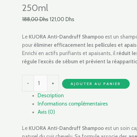
250ml
188,00
Dhs
121,00
Dhs
Le
KUORA Anti-Dandruff Shampoo
est un shampo
pour
éliminer efficacement les pellicules et apais
Enrichi en actifs purifiants et apaisants, il
réduit l
régule l’excès de sébum et prévient la réapparitio
-
+
AJOUTER AU PANIER
Description
Informations complémentaires
Avis (0)
Le
KUORA Anti-Dandruff Shampoo
est un soin ca
naturel du cuir chevelu. Sa formule associe des
age