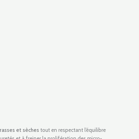
grasses et sèches
tout en respectant l’équilibre
uretés et à freiner la prolifération des micro-