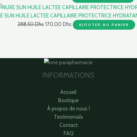
E SUN HUILE LACTEE CAPILLAIRE PROTECTRICE HYDRATA
288,50
Dhs
170,00
Dhs
AJOUTER AU PANIER
INFORMATIONS
Accueil
Boutique
À propos de nous !
Testimonials
Contact
FAQ