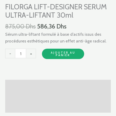
875,00 Dhs.
586,36 Dhs.
DESIGNER
FILORGA LIFT-DESIGNER SERUM
SERUM
ULTRA-LIFTANT 30ml
ULTRA-
LIFTANT
875,00
Dhs
586,36
Dhs
30ml
Sérum ultra-liftant formulé à base d’actifs issus des
procédures esthétiques pour un effet anti-âge radical.
AJOUTER AU
-
+
PANIER
Description
Informations complémentaires
Avis (0)