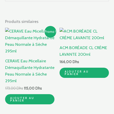
Produits similaires
Le
Le
Promo !
prix
prix
initial
actuel
était :
est :
ACM BORÉADE CL CRÈME
173,00 Dhs.
115,00 Dhs.
LAVANTE 200ml
CERAVE Eau Micellaire
166,00
Dhs
Démaquillante Hydratante
AJOUTER AU
Peau Normale à Sèche
PANIER
295ml
173,00
Dhs
115,00
Dhs
AJOUTER AU
PANIER