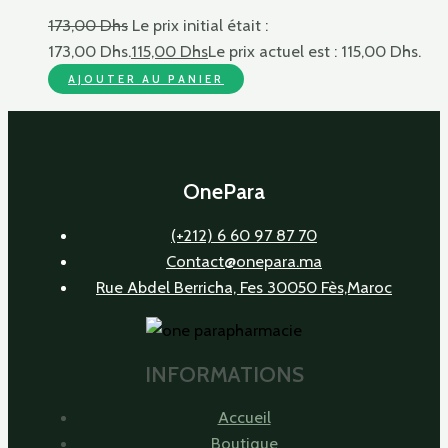
173,00
Dhs
Le prix initial était :
173,00 Dhs.
115,00
Dhs
Le prix actuel est : 115,00 Dhs.
AJOUTER AU PANIER
OnePara
(+212) 6 60 97 87 70
Contact@onepara.ma
Rue Abdel Berricha, Fes 30050 Fès,Maroc
INFORMATIONS
Accueil
Boutique