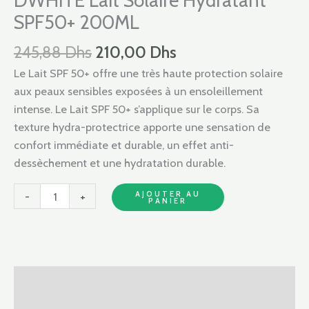
DWHITE Lait Solaire Hydratant
245,88 Dhs.
210,00 Dhs.
Solaire
SPF50+ 200ML
Hydratant
SPF50+
245,88
Dhs
210,00
Dhs
200ML
Le Lait SPF 50+ offre une très haute protection solaire
aux peaux sensibles exposées à un ensoleillement
intense. Le Lait SPF 50+ s’applique sur le corps. Sa
texture hydra-protectrice apporte une sensation de
confort immédiate et durable, un effet anti-
dessèchement et une hydratation durable.
AJOUTER AU
-
+
PANIER
Description