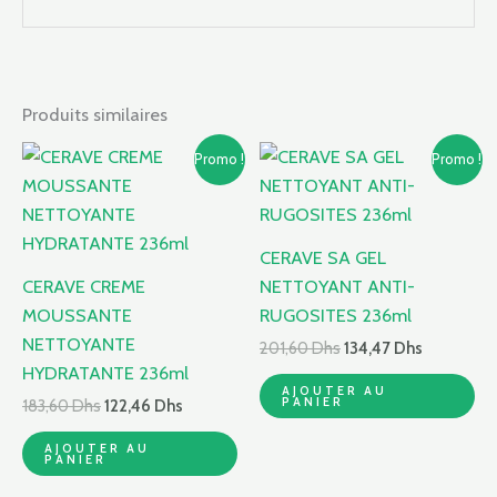
Produits similaires
Le
Le
Le
Le
Promo !
Promo !
prix
prix
prix
prix
initial
actuel
initial
actuel
était :
est :
était :
est :
183,60 Dhs.
122,46 Dhs.
201,60 Dhs.
134,47 Dhs
CERAVE SA GEL
CERAVE CREME
NETTOYANT ANTI-
MOUSSANTE
RUGOSITES 236ml
NETTOYANTE
201,60
Dhs
134,47
Dhs
HYDRATANTE 236ml
AJOUTER AU
PANIER
183,60
Dhs
122,46
Dhs
AJOUTER AU
PANIER