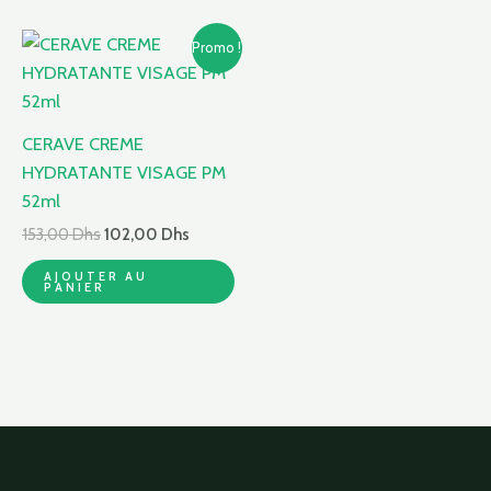
Le
Le
Promo !
prix
prix
initial
actuel
était :
est :
153,00 Dhs.
102,00 Dhs.
CERAVE CREME
HYDRATANTE VISAGE PM
52ml
153,00
Dhs
102,00
Dhs
AJOUTER AU
PANIER