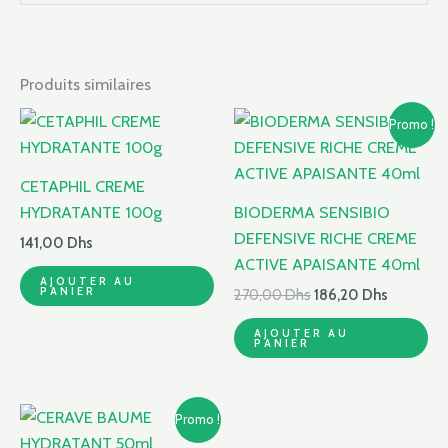
Produits similaires
Le
Le
Promo !
prix
prix
initial
actuel
était :
est :
CETAPHIL CREME
270,00 Dhs.
186,20 D
HYDRATANTE 100g
BIODERMA SENSIBIO
DEFENSIVE RICHE CREME
141,00
Dhs
ACTIVE APAISANTE 40ml
AJOUTER AU
PANIER
270,00
Dhs
186,20
Dhs
AJOUTER AU
PANIER
Le
Le
Promo !
prix
prix