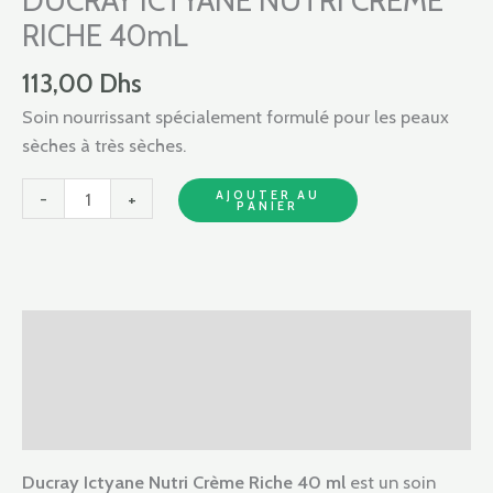
DUCRAY ICTYANE NUTRI CREME
NUTRI
RICHE 40mL
CREME
RICHE
113,00
Dhs
40mL
Soin nourrissant spécialement formulé pour les peaux
sèches à très sèches.
AJOUTER AU
-
+
PANIER
Description
Informations complémentaires
Avis (0)
Ducray Ictyane Nutri Crème Riche 40 ml
est un soin