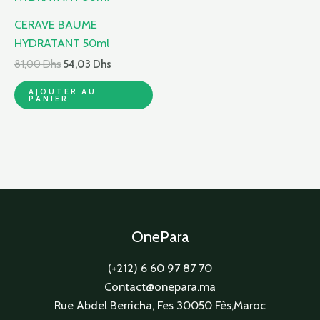
initial
actuel
était :
est :
CERAVE BAUME
81,00 Dhs.
54,03 Dhs.
HYDRATANT 50ml
81,00
Dhs
54,03
Dhs
AJOUTER AU
PANIER
OnePara
(+212) 6 60 97 87 70
Contact@onepara.ma
Rue Abdel Berricha, Fes 30050 Fès,Maroc