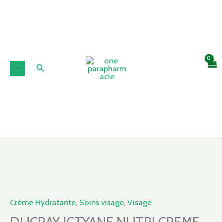
Aller
au
contenu
Rechercher
quantité
de
DUCRAY
Créme Hydratante
,
Soins visage
,
Visage
ICTYANE