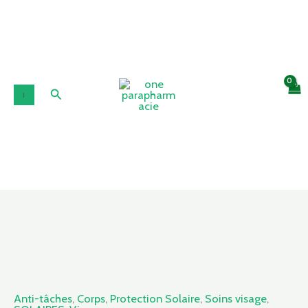
Aller
au
contenu
Rechercher
quantité
de
CAUDALIE
VINOSUN
Anti-tâches
,
Corps
,
Protection Solaire
,
Soins visage
,