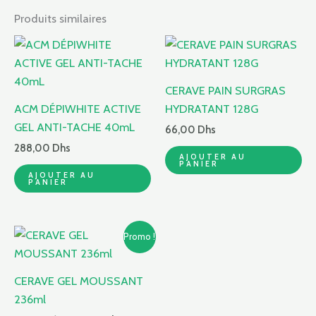
Produits similaires
CERAVE PAIN SURGRAS
ACM DÉPIWHITE ACTIVE
HYDRATANT 128G
GEL ANTI-TACHE 40mL
66,00
Dhs
288,00
Dhs
AJOUTER AU
PANIER
AJOUTER AU
PANIER
Le
Le
Promo !
prix
prix
initial
actuel
était :
est :
CERAVE GEL MOUSSANT
153,00 Dhs.
102,00 Dhs.
236ml