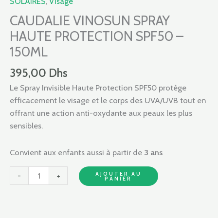
SOLAIRES
,
Visage
SPRAY
HAUTE
CAUDALIE VINOSUN SPRAY
PROTECTION
HAUTE PROTECTION SPF50 –
SPF50
150ML
–
150ML
395,00
Dhs
Le Spray Invisible Haute Protection SPF50 protège
efficacement le visage et le corps des UVA/UVB tout en
offrant une action anti-oxydante aux peaux les plus
sensibles.
Convient aux enfants aussi à partir de
3 ans
AJOUTER AU
-
+
PANIER