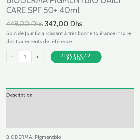
BIODERMA PIGMENTBIO DAILY
449,00 Dhs.
342,00 Dhs.
DAILY
CARE SPF 50+ 40ml
CARE
SPF
449,00
Dhs
342,00
Dhs
50+
Soin de Jour Éclaircissant à très bonne tolérance inspiré
40ml
des traitements de référence
AJOUTER AU
-
+
PANIER
Description
Informations complémentaires
Avis (0)
BIODERMA,
Pigmentbio