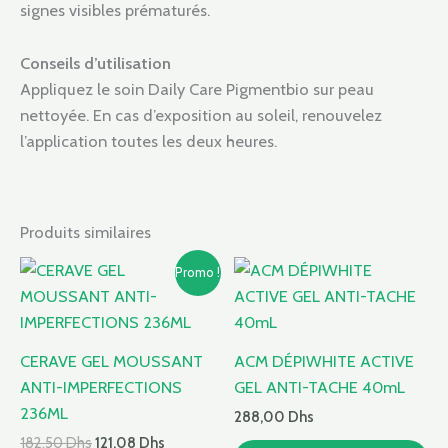
signes visibles prématurés.
Conseils d’utilisation
Appliquez le soin Daily Care Pigmentbio sur peau
nettoyée. En cas d’exposition au soleil, renouvelez
l’application toutes les deux heures.
Produits similaires
Le
Le
Promo !
prix
prix
initial
actuel
était :
est :
182,50 Dhs.
121,08 Dhs.
CERAVE GEL MOUSSANT
ACM DÉPIWHITE ACTIVE
ANTI-IMPERFECTIONS
GEL ANTI-TACHE 40mL
236ML
288,00
Dhs
182,50
Dhs
121,08
Dhs