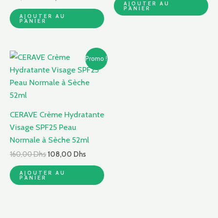
AJOUTER AU
PANIER
AJOUTER AU
PANIER
Le
Le
Promo !
prix
prix
initial
actuel
était :
est :
160,00 Dhs.
108,00 Dhs.
CERAVE Crème Hydratante
Visage SPF25 Peau
Normale à Sèche 52ml
160,00
Dhs
108,00
Dhs
AJOUTER AU
PANIER