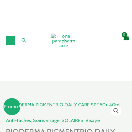
Aller
au
contenu
Rechercher
Le
Le
quantité
Promo !
prix
prix
de
initial
actuel
BIODERMA
Anti-tâches
,
Soins visage
,
SOLAIRES
,
Visage
était :
est :
PIGMENTBIO