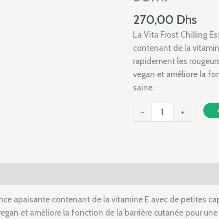
VITA
270,00
Dhs
FROST
CHILLING
La Vita Frost Chilling 
ESSENCE
contenant de la vitamin
50ml
rapidement les rougeurs,
vegan et améliore la fo
saine.
-
+
vis (0)
ce apaisante contenant de la vitamine E avec de petites cap
s vegan et améliore la fonction de la barrière cutanée pour un