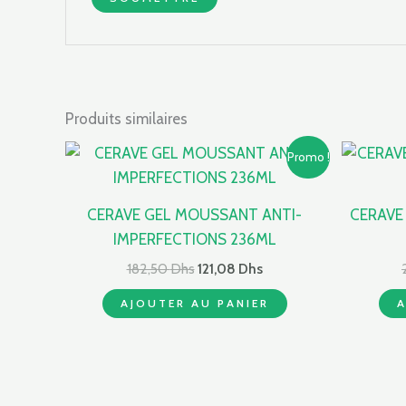
Produits similaires
Le
Le
Promo !
prix
prix
initial
actuel
était :
est :
CERAVE GEL MOUSSANT ANTI-
CERAVE
182,50 Dhs.
121,08 Dhs.
IMPERFECTIONS 236ML
182,50
Dhs
121,08
Dhs
AJOUTER AU PANIER
A