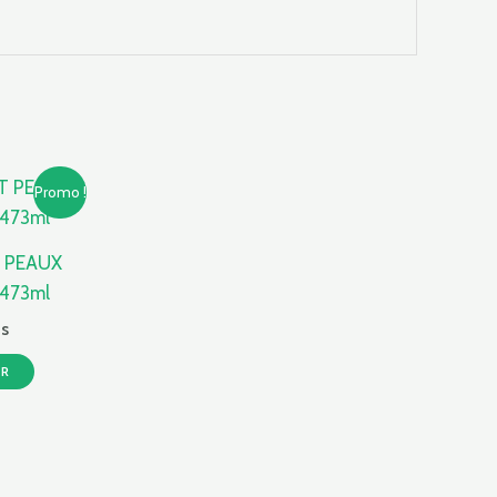
Le
Promo !
prix
actuel
est :
 PEAUX
hs.
159,68 Dhs.
 473ml
s
ER