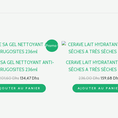
Le
Le
Le
Promo !
prix
prix
prix
initial
actuel
initial
était :
est :
était :
 SA GEL NETTOYANT ANTI-
CERAVE LAIT HYDRATANT
201,60 Dhs.
134,47 Dhs.
236,00 D
RUGOSITES 236ml
SÈCHES A TRÈS SÈCHES
201,60
Dhs
134,47
Dhs
236,00
Dhs
159,68
Dh
JOUTER AU PANIER
AJOUTER AU PANI