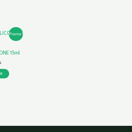
Le
Promo !
prix
actuel
est :
ONE 15ml
.
206,91 Dhs.
s
ER