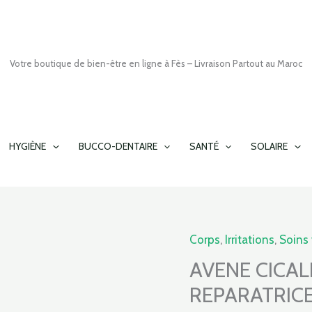
Votre boutique de bien-être en ligne à Fès – Livraison Partout au Maroc
HYGIÈNE
BUCCO-DENTAIRE
SANTÉ
SOLAIRE
Le
Corps
,
Irritations
,
Soins 
quantité
prix
de
AVENE CICAL
initi
AVENE
REPARATRICE
était
CICALFATE+