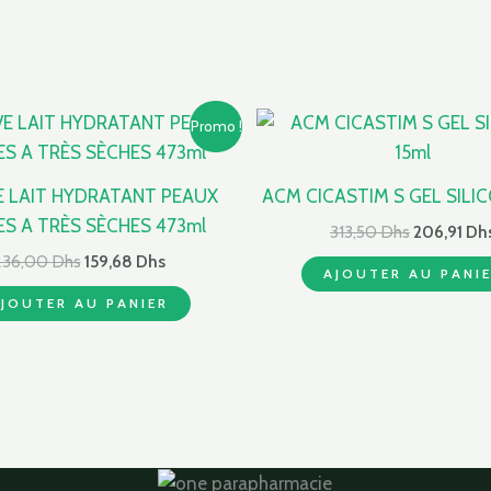
Le
Le
Le
Promo !
prix
prix
prix
initial
actuel
initial
était :
est :
était :
E LAIT HYDRATANT PEAUX
ACM CICASTIM S GEL SILIC
236,00 Dhs.
159,68 Dhs.
313,50 Dhs
S A TRÈS SÈCHES 473ml
313,50
Dhs
206,91
Dh
236,00
Dhs
159,68
Dhs
AJOUTER AU PANI
JOUTER AU PANIER