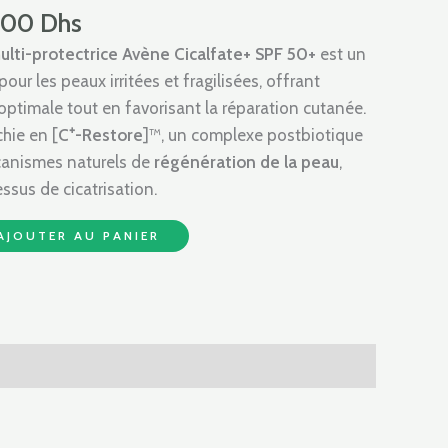
,00 Dhs.
155,00 Dhs.
,00
Dhs
ulti-protectrice Avène Cicalfate+ SPF 50+
est un
our les peaux irritées et fragilisées, offrant
optimale tout en favorisant la réparation cutanée.
hie en [
C⁺-Restore
]™, un complexe postbiotique
canismes naturels de
régénération de la peau
,
essus de cicatrisation.
AJOUTER AU PANIER