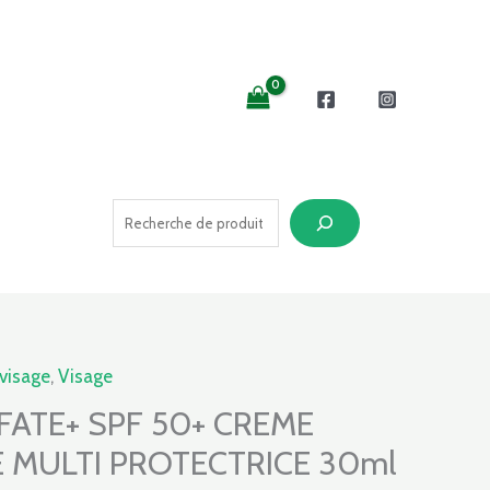
Recherche
Le
visage
,
Visage
prix
FATE+ SPF 50+ CREME
al
actuel
 MULTI PROTECTRICE 30ml
 :
est :