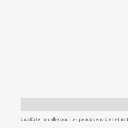
Description
Informations complémentaires
A
Cicalfate : un allié pour les peaux sensibles et irr