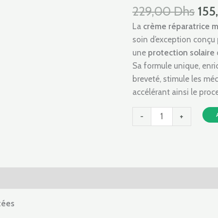
229
SPF
229,00
Dhs
155
50+
La
crème réparatrice m
CREME
soin d’exception conçu p
REPARATRICE
une
protection
solaire
MULTI
Sa formule unique, enric
PROTECTRICE
breveté, stimule les mé
30ml
accélérant ainsi le proc
-
+
vis (0)
itées