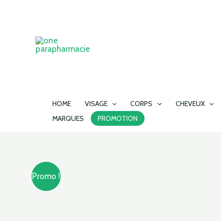
Aller
au
contenu
HOME
VISAGE
CORPS
CHEVEUX
MARQUES
PROMOTION
Promo !