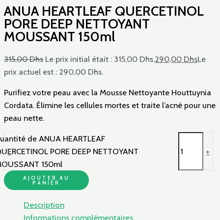
ANUA HEARTLEAF QUERCETINOL
PORE DEEP NETTOYANT
MOUSSANT 150ml
315,00
Dhs
Le prix initial était : 315,00 Dhs.
290,00
Dhs
Le
prix actuel est : 290,00 Dhs.
Purifiez votre peau avec la Mousse Nettoyante Houttuynia
Cordata. Élimine les cellules mortes et traite l’acné pour une
peau nette.
uantité de ANUA HEARTLEAF
UERCETINOL PORE DEEP NETTOYANT
-
+
MOUSSANT 150ml
AJOUTER AU
PANIER
Description
Informations complémentaires