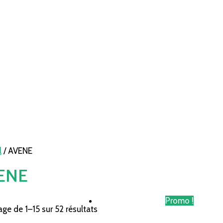
l
/ AVENE
ENE
Promo !
age de 1–15 sur 52 résultats