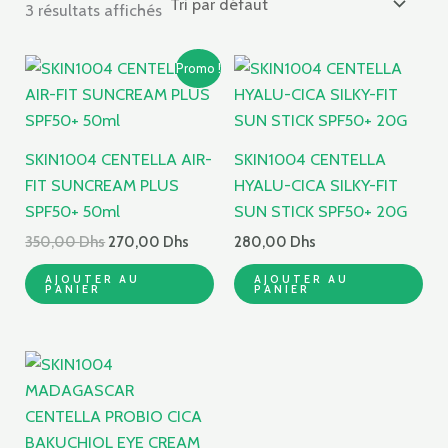
3 résultats affichés
Le
Le
Promo !
prix
prix
initial
actuel
était :
est :
350,00 Dhs.
270,00 Dhs.
SKIN1004 CENTELLA AIR-
SKIN1004 CENTELLA
FIT SUNCREAM PLUS
HYALU-CICA SILKY-FIT
SPF50+ 50ml
SUN STICK SPF50+ 20G
350,00
Dhs
270,00
Dhs
280,00
Dhs
AJOUTER AU
AJOUTER AU
PANIER
PANIER