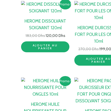
Le
Le
Le
Promo !
prix
prix
prix
initial
actuel
initial
était :
est :
était :
HEROME DISSOLVANT
183,00 Dhs.
120,00 Dhs.
270,00
SOIGNANT 120ml
HEROME DURCIS
FORT POUR LES O
183,00
Dhs
120,00
Dhs
10ml
AJOUTER AU
PANIER
270,00
Dhs
199,0
AJOUTER A
PANIER
Le
Le
Promo !
prix
prix
initial
actuel
était :
est :
248,00 Dhs.
162,00 Dhs.
HEROME HUILE
NOURRISSANTE POUR
HEROME PAC