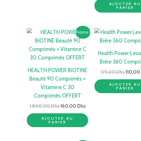
AJOUTER A
PANIER
Le
Le
Le
Promo !
prix
prix
prix
initial
actuel
initial
était :
est :
était :
Health Power Levu
1.800,00 Dhs.
160,00 Dhs.
175,00
Bière 360 Compr
HEALTH POWER BIOTINE
175,00
Dhs
110,0
Beauté 90 Comprimés +
AJOUTER A
Vitamine C 30
PANIER
Comprimés OFFERT
1.800,00
Dhs
160,00
Dhs
AJOUTER AU
PANIER