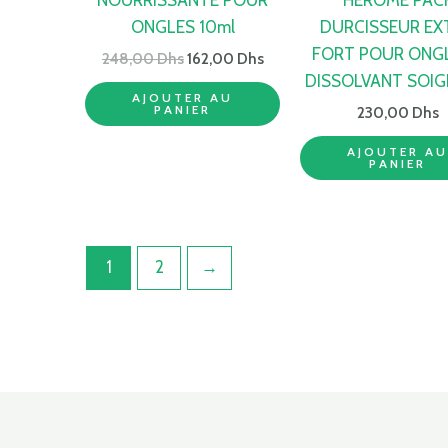
ONGLES 10ml
DURCISSEUR EX
FORT POUR ONGL
248,00
Dhs
162,00
Dhs
DISSOLVANT SOI
AJOUTER AU
PANIER
230,00
Dhs
AJOUTER A
PANIER
1
2
→