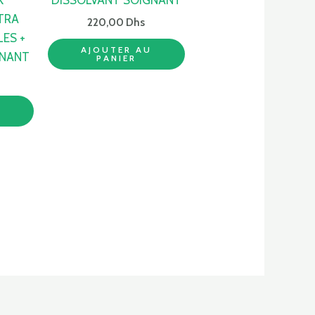
TRA
220,00
Dhs
ES +
AJOUTER AU
GNANT
PANIER
U