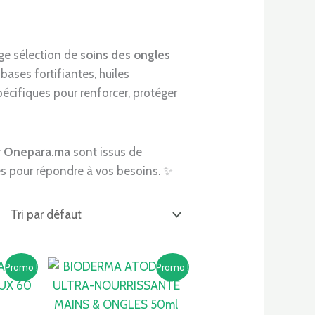
ge sélection de
soins des ongles
bases fortifiantes, huiles
pécifiques pour renforcer, protéger
r
Onepara.ma
sont issus de
s pour répondre à vos besoins. ✨
Le
Le
Le
Promo !
Promo !
prix
prix
prix
actuel
initial
actuel
est :
était :
est :