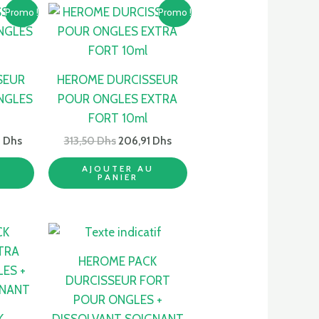
Le
Le
Le
Promo !
Promo !
prix
prix
prix
actuel
initial
actuel
est :
était :
est :
 Dhs.
199,00 Dhs.
313,50 Dhs.
206,91 Dhs.
SEUR
HEROME DURCISSEUR
NGLES
POUR ONGLES EXTRA
FORT 10ml
0
Dhs
313,50
Dhs
206,91
Dhs
U
AJOUTER AU
PANIER
HEROME PACK
DURCISSEUR FORT
POUR ONGLES +
K
DISSOLVANT SOIGNANT