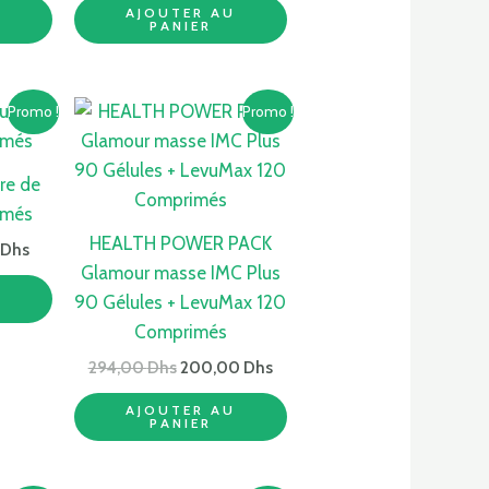
U
AJOUTER AU
PANIER
Le
Le
Le
Promo !
Promo !
prix
prix
prix
actuel
initial
actuel
est :
était :
est :
re de
 Dhs.
110,00 Dhs.
294,00 Dhs.
200,00 Dhs.
imés
HEALTH POWER PACK
0
Dhs
Glamour masse IMC Plus
U
90 Gélules + LevuMax 120
Comprimés
294,00
Dhs
200,00
Dhs
AJOUTER AU
PANIER