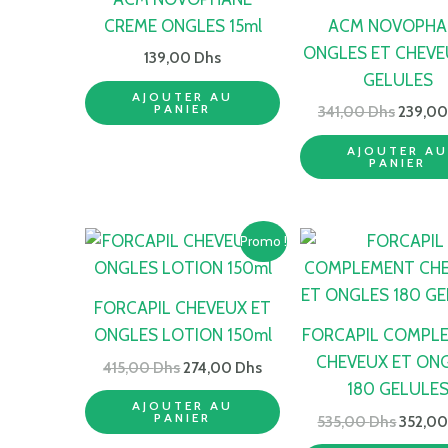
341,00 
CREME ONGLES 15ml
ACM NOVOPHA
ONGLES ET CHEVE
139,00
Dhs
GELULES
AJOUTER AU
PANIER
341,00
Dhs
239,0
AJOUTER A
PANIER
Le
Le
Le
Promo !
prix
prix
prix
initial
actuel
initial
était :
est :
était :
FORCAPIL CHEVEUX ET
415,00 Dhs.
274,00 Dhs.
535,00
ONGLES LOTION 150ml
FORCAPIL COMPL
CHEVEUX ET ON
415,00
Dhs
274,00
Dhs
180 GELULE
AJOUTER AU
PANIER
535,00
Dhs
352,0