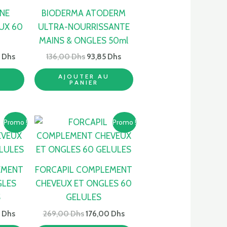
Dhs.
239,00 Dhs.
136,00 Dhs.
93,85 Dhs.
NE
BIODERMA ATODERM
UX 60
ULTRA-NOURRISSANTE
MAINS & ONGLES 50ml
0
Dhs
136,00
Dhs
93,85
Dhs
U
AJOUTER AU
PANIER
Le
Le
Le
Promo !
Promo !
prix
prix
prix
actuel
initial
actuel
est :
était :
est :
 Dhs.
352,00 Dhs.
269,00 Dhs.
176,00 Dhs.
EMENT
FORCAPIL COMPLEMENT
GLES
CHEVEUX ET ONGLES 60
S
GELULES
0
Dhs
269,00
Dhs
176,00
Dhs