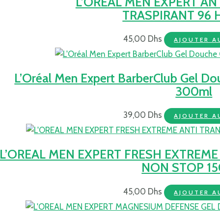
L’OREAL MEN EXPERT AN
TRASPIRANT 96 H
45,00
Dhs
AJOUTER A
L’Oréal Men Expert BarberClub Gel Do
300ml
39,00
Dhs
AJOUTER A
L’OREAL MEN EXPERT FRESH EXTREME
NON STOP 15
45,00
Dhs
AJOUTER A