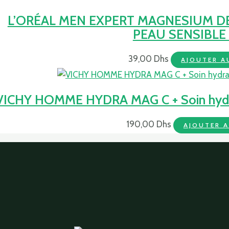
L’ORÉAL MEN EXPERT MAGNESIUM D
PEAU SENSIBLE
39,00
Dhs
AJOUTER A
VICHY HOMME HYDRA MAG C + Soin hydrat
190,00
Dhs
AJOUTER A