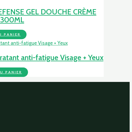
EFENSE GEL DOUCHE CRÈME
 300ML
U PANIER
ant anti-fatigue Visage + Yeux
U PANIER