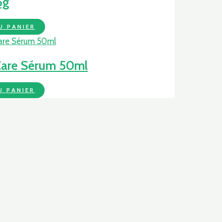
5g
U PANIER
 Care Sérum 50ml
U PANIER