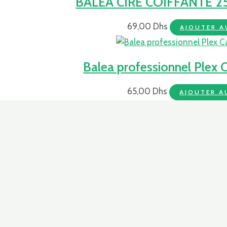
BALEA CIRE COIFFANTE 2
69,00
Dhs
AJOUTER A
Balea professionnel Plex
65,00
Dhs
AJOUTER A